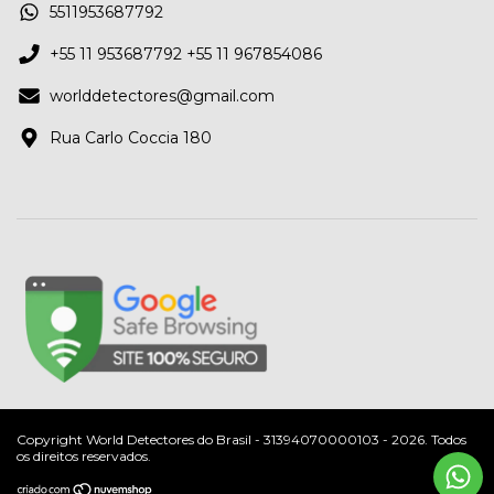
5511953687792
+55 11 953687792 +55 11 967854086
worlddetectores@gmail.com
Rua Carlo Coccia 180
Copyright World Detectores do Brasil - 31394070000103 - 2026. Todos
os direitos reservados.