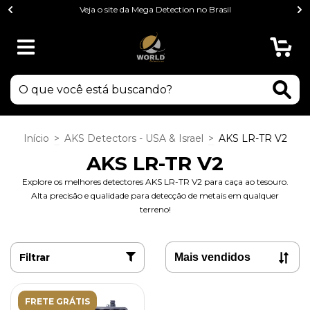
Veja o site da Mega Detection no Brasil
0
Início
>
AKS Detectors - USA & Israel
>
AKS LR-TR V2
AKS LR-TR V2
Explore os melhores detectores AKS LR-TR V2 para caça ao tesouro.
Alta precisão e qualidade para detecção de metais em qualquer
terreno!
Filtrar
FRETE GRÁTIS