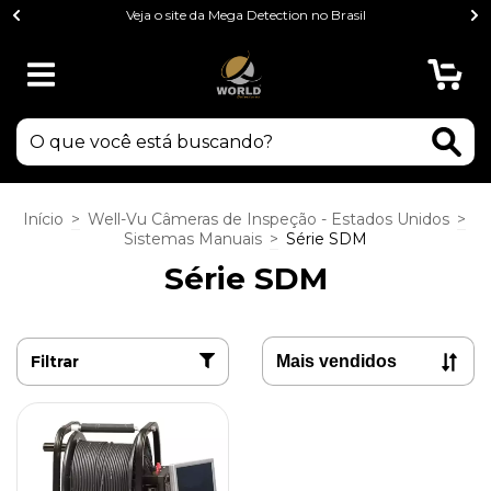
Veja o site da Mega Detection no Brasil
0
Início
>
Well-Vu Câmeras de Inspeção - Estados Unidos
>
Sistemas Manuais
>
Série SDM
Série SDM
Filtrar