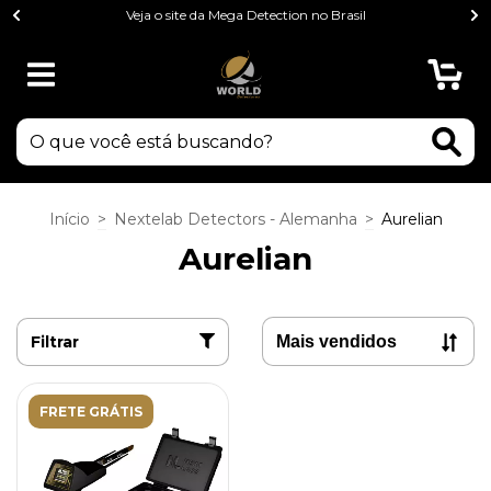
Veja o site da Mega Detection no Brasil
0
Início
>
Nextelab Detectors - Alemanha
>
Aurelian
Aurelian
Filtrar
FRETE GRÁTIS