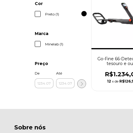
Cor
Preto (1)
Marca
Minelab (1)
Go-Fine 66-Dete
tesouro e ou
Preço
R$1.234,
De
Até
12
x de
R$126,
Sobre nós