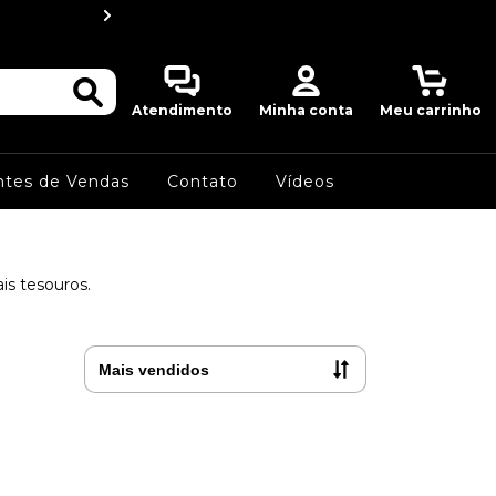
MWF Detectors do
0
Atendimento
Minha conta
Meu carrinho
ntes de Vendas
Contato
Vídeos
s tesouros.