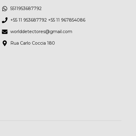
5511953687792
+55 11 953687792 +55 11 967854086
worlddetectores@gmail.com
Rua Carlo Coccia 180