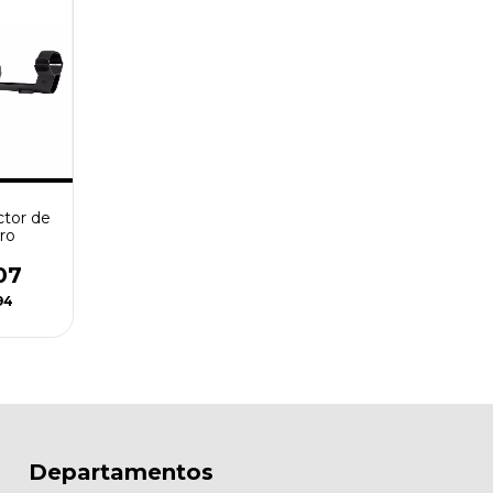
ctor de
ro
07
94
Departamentos