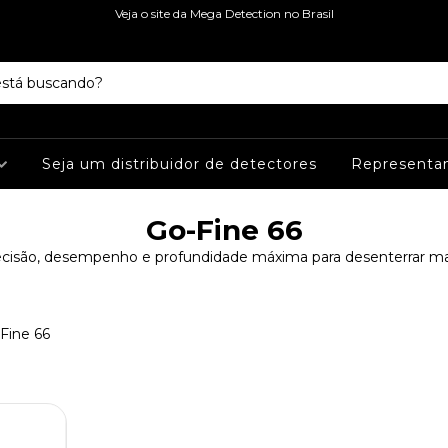
Veja o site da Mega Detection no Brasil
Seja um distribuidor de detectores
Representa
Go-Fine 66
ecisão, desempenho e profundidade máxima para desenterrar mai
Fine 66