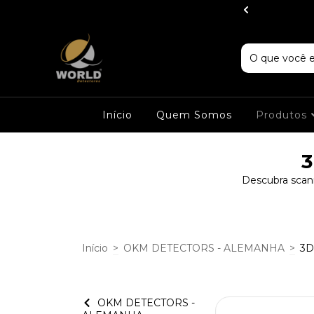
IG Detectors
Início
Quem Somos
Produtos
3
Descubra scann
Início
>
OKM DETECTORS - ALEMANHA
>
3D
OKM DETECTORS -