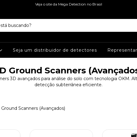
Veja o site da Mega Detection no Brasil
Seja um distribuidor de detectores
Representa
D Ground Scanners (Avançado
ers 3D avançados para análise do solo com tecnologia OKM. Alt
detecção subterrânea eficiente.
 Ground Scanners (Avançados)