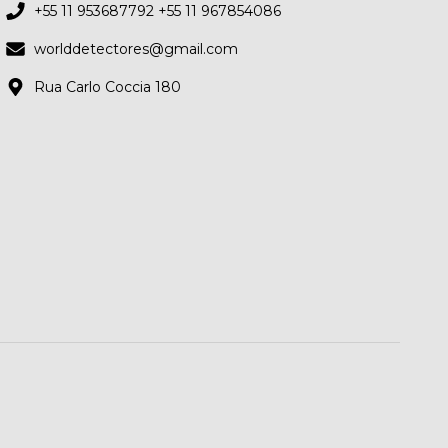
+55 11 953687792 +55 11 967854086
worlddetectores@gmail.com
Rua Carlo Coccia 180