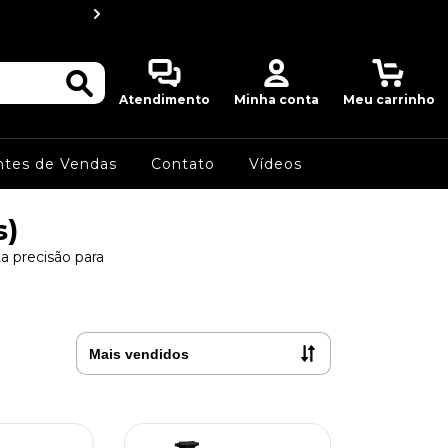
MWF Detectors do
0
Atendimento
Minha conta
Meu carrinho
ntes de Vendas
Contato
Vídeos
s)
a precisão para