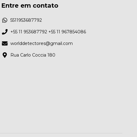
Entre em contato
5511953687792
+55 11 953687792 +55 11 967854086
worlddetectores@gmail.com
Rua Carlo Coccia 180