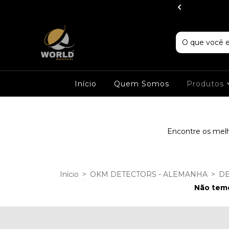
IG Detectors
Início
Quem Somos
Produtos
Encontre os melh
Início
>
OKM DETECTORS - ALEMANHA
>
DE
Não temo