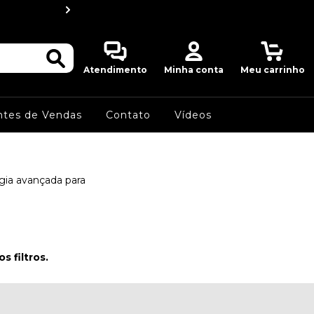
MWF Detectors do
0
Atendimento
Minha conta
Meu carrinho
ntes de Vendas
Contato
Vídeos
gia avançada para
 filtros.