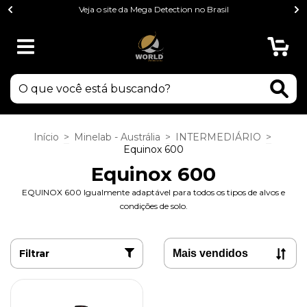
Veja o site da Mega Detection no Brasil
0
Início
>
Minelab - Austrália
>
INTERMEDIÁRIO
>
Equinox 600
Equinox 600
EQUINOX 600 Igualmente adaptável para todos os tipos de alvos e
condições de solo.
Filtrar