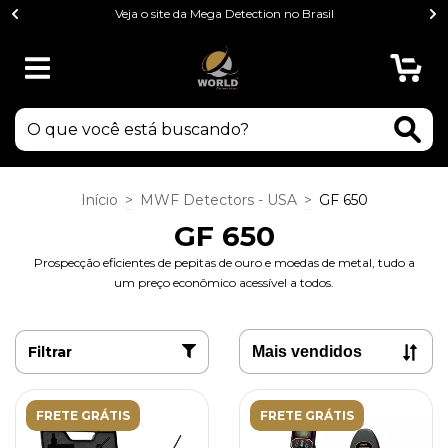
Veja o site da Mega Detection no Brasil
0
Início
>
MWF Detectors - USA
>
GF 650
GF 650
Prospecção eficientes de pepitas de ouro e moedas de metal, tudo a
um preço econômico acessível a todos.
Filtrar
FRETE GRÁTIS
FRETE GRÁTIS