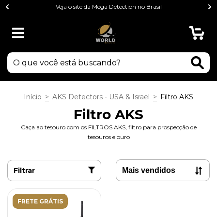
Veja o site da Mega Detection no Brasil
0
Início
>
AKS Detectors - USA & Israel
>
Filtro AKS
Filtro AKS
Caça ao tesouro com os FILTROS AKS, filtro para prospecção de
tesouros e ouro
Filtrar
FRETE GRÁTIS