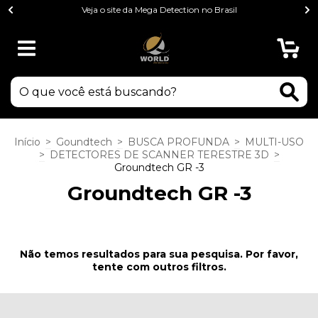
Veja o site da Mega Detection no Brasil
0
Início
>
Goundtech
>
BUSCA PROFUNDA
>
MULTI-USO
>
DETECTORES DE SCANNER TERESTRE 3D
>
Groundtech GR -3
Groundtech GR -3
Não temos resultados para sua pesquisa. Por favor,
tente com outros filtros.