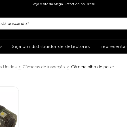
Veja o site da Mega Detection no Brasil
Seja um distribuidor de detectores
Representa
s Unidos
>
Câmeras de inspeção
>
Câmera olho de peixe