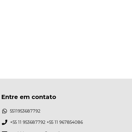
Entre em contato
5511953687792
+55 11 953687792 +55 11 967854086