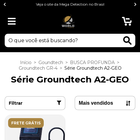
Veja o site da Mega Detection no Brasil
0
Início
>
Goundtech
>
BUSCA PROFUNDA
>
Groundtech GR-4
>
Série Groundtech A2-GEO
Série Groundtech A2-GEO
Filtrar
FRETE GRÁTIS