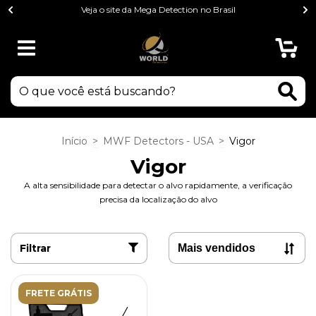
Veja o site da Mega Detection no Brasil
0
Início
>
MWF Detectors - USA
>
Vigor
Vigor
A alta sensibilidade para detectar o alvo rapidamente, a verificação
precisa da localização do alvo
Filtrar
FRETE GRÁTIS