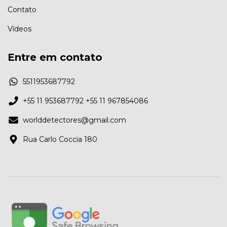
Contato
Vídeos
Entre em contato
5511953687792
+55 11 953687792 +55 11 967854086
worlddetectores@gmail.com
Rua Carlo Coccia 180