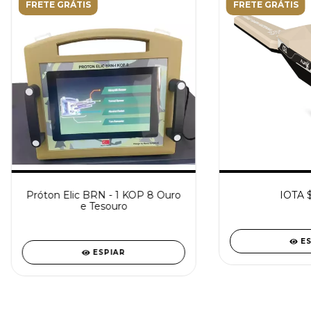
FRETE GRÁTIS
FRETE GRÁTIS
Próton Elic BRN - 1 KOP 8 Ouro
IOTA $
e Tesouro
E
ESPIAR