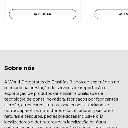
ESPIAR
E
Sobre nós
A World Detectores do Brasil,faz 9 anos de experiência no
mercado na prestação de serviços de importação e
exportação de produtos de altíssima qualidade de
tecnologia de ponta inovadora, fabricados por fabricantes
alemão, americanos, turcos, israelenses, autralianos e
outros...aparelhos detectores e localizadores, para ouro
naturais e tesouros, pedras preciosas inclusive o DI,
localizadores e detectores para localização de água
subterrâneas, câmeras de inspeção de poços artesianos e