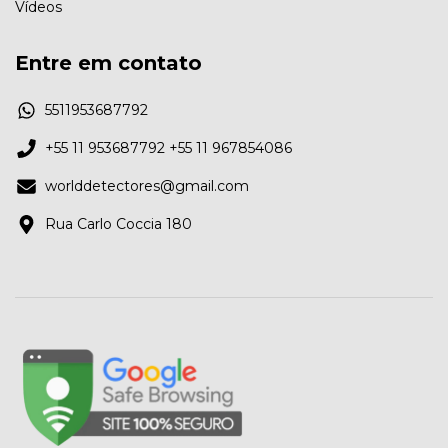
Vídeos
Entre em contato
5511953687792
+55 11 953687792 +55 11 967854086
worlddetectores@gmail.com
Rua Carlo Coccia 180