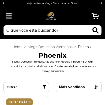
Veja o site da Mega Detection no Brasil
0
Início
>
Mega Detection-Alemanha
>
Phoenix
Phoenix
Mega Detection fornece, via scanner de solo Phoenix 3D, um
dispositivo profissional eficaz com 3 sistemas de busca adequados
para garimpeiro
Filtrar
FRETE GRÁTIS