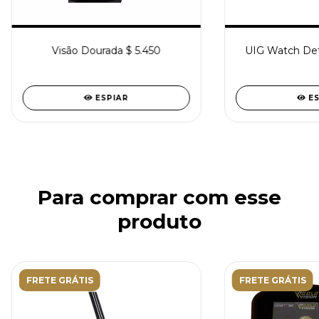
Visão Dourada $ 5.450
UIG Watch Det
ESPIAR
E
Para comprar com esse
produto
FRETE GRÁTIS
FRETE GRÁTIS