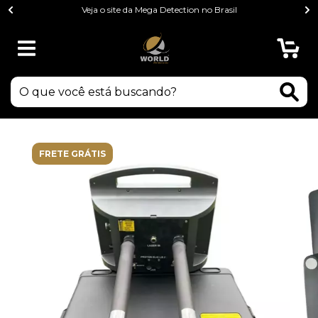
Veja o site da Mega Detection no Brasil
0
FRETE GRÁTIS