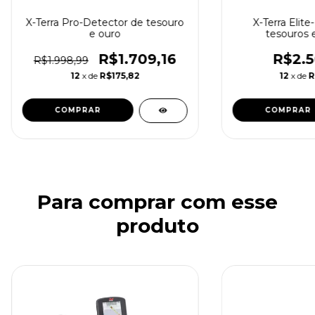
X-Terra Pro-Detector de tesouro
X-Terra Elite
e ouro
tesouros 
R$1.709,16
R$2.5
R$1.998,99
12
x de
R$175,82
12
x de
R
COMPRAR
COMPRAR
Para comprar com esse
produto