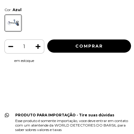
Cor:
Azul
em estoque
Meios de envio
ALTERAR CEP
Entregas para o CEP:
CALCULAR
Faça login
e use seus dados de entrega
Não sei meu CEP
PRODUTO PARA IMPORTAÇÃO - Tire suas dúvidas
Esse produto é somente importação, voce deve entrar em contato
com um atentende da WORLD DETECTORES DO BARSIL para
saber sobres valores e taxas