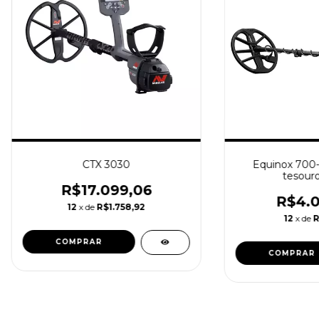
CTX 3030
Equinox 700-
tesouro
R$17.099,06
R$4.0
12
x de
R$1.758,92
12
x de
R
COMPRAR
COMPRAR